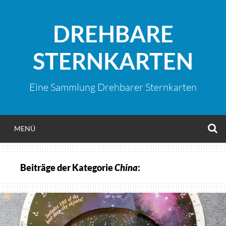
Zum
Inhalt
DREHBARE
springen
STERNKARTEN
Eine Sammlung Drehbarer Sternkarten
S
MENÜ
Beiträge der Kategorie
China
: