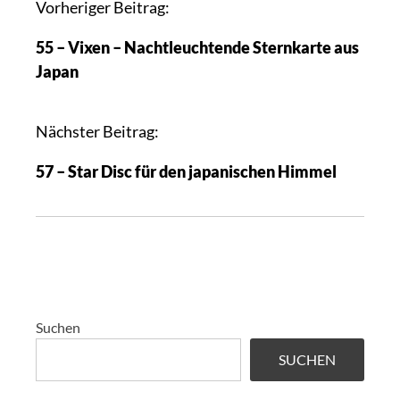
A
Vorheriger Beitrag:
r
55 – Vixen – Nachtleuchtende Sternkarte aus
t
Japan
i
k
e
Nächster Beitrag:
l
57 – Star Disc für den japanischen Himmel
-
N
a
v
i
g
a
Suchen
t
SUCHEN
i
o