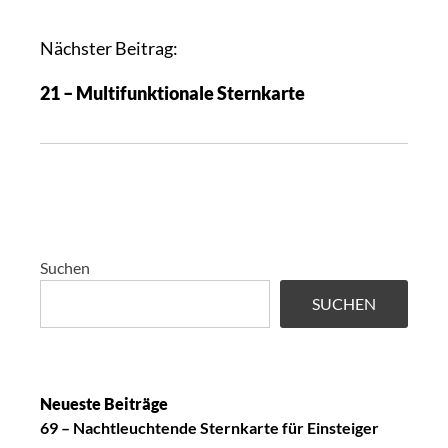
i
k
Nächster Beitrag:
e
21 – Multifunktionale Sternkarte
l
-
N
a
v
i
g
Suchen
a
SUCHEN
t
i
o
n
Neueste Beiträge
69 – Nachtleuchtende Sternkarte für Einsteiger