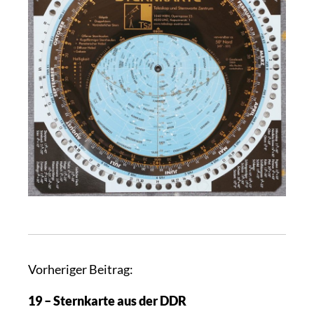
A
Vorheriger Beitrag:
r
19 – Sternkarte aus der DDR
t