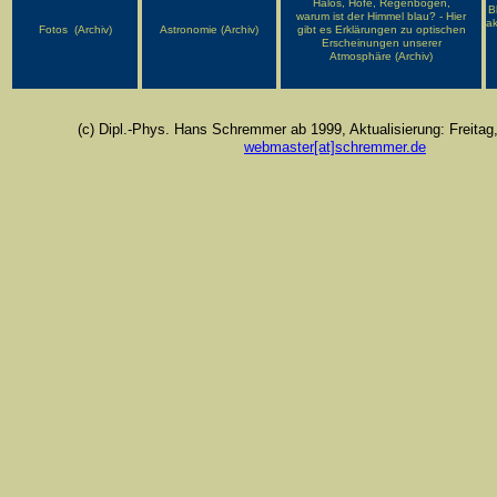
Halos, Höfe, Regenbögen,
B
warum ist der Himmel blau? - Hier
ak
Fotos (Archiv)
Astronomie (Archiv)
gibt es Erklärungen zu optischen
Erscheinungen unserer
Atmosphäre (Archiv)
(c) Dipl.-Phys. Hans Schremmer ab 1999, Aktualisierung: Freitag,
webmaster[at]schremmer.de